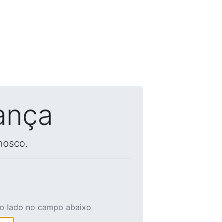
ança
nosco.
ao lado no campo abaixo