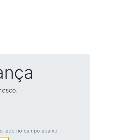
ança
nosco.
ao lado no campo abaixo